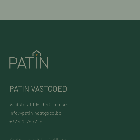
PATIN VASTGOED
Veldstraat 169, 9140 Temse
info@patin-vastgoed.be
+32 470 76 72 15
Zaakvoerder Jolien Catthoor