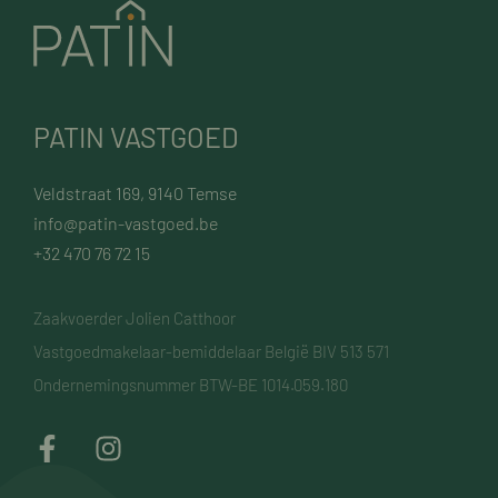
PATIN VASTGOED
Veldstraat 169, 9140 Temse
info@patin-vastgoed.be
+32 470 76 72 15
Zaakvoerder Jolien Catthoor
Vastgoedmakelaar-bemiddelaar België BIV 513 571
Ondernemingsnummer BTW-BE 1014.059.180