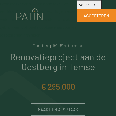
Patin maakt gebruik van noodzakelijke
Voorkeuren
cookies. Om je gebruikerservaring op onze
ACCEPTEREN
website te optimaliseren maken we ook
gebruik van optionele cookies waarvoor we
je toestemming vragen.
Oostberg 151, 9140 Temse
Renovatieproject aan de
Oostberg in Temse
€ 295.000
MAAK EEN AFSPRAAK