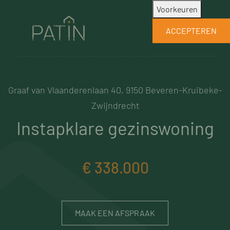
Patin maakt gebruik van noodzakelijke
Voorkeuren
cookies. Om je gebruikerservaring op onze
ACCEPTEREN
website te optimaliseren maken we ook
gebruik van optionele cookies waarvoor we
je toestemming vragen.
Graaf van Vlaanderenlaan 40, 9150 Beveren-Kruibeke-
Zwijndrecht
Instapklare gezinswoning
€ 338.000
MAAK EEN AFSPRAAK