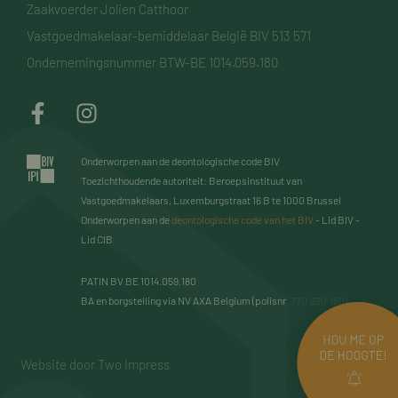
Zaakvoerder Jolien Catthoor
Vastgoedmakelaar-bemiddelaar België BIV 513 571
Ondernemingsnummer BTW-BE 1014.059.180
Onderworpen aan de deontologische code BIV
Toezichthoudende autoriteit: Beroepsinstituut van
Vastgoedmakelaars, Luxemburgstraat 16 B te 1000 Brussel
Onderworpen aan de
deontologische code van het BIV
- Lid BIV -
Lid CIB
PATIN BV BE 1014.059.180
BA en borgstelling via NV AXA Belgium (polisnr. 730.390.160)
Website door Two Impress