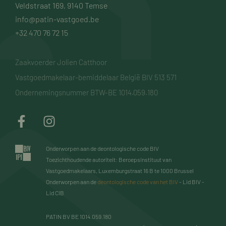
Veldstraat 169, 9140 Temse
info@patin-vastgoed.be
+32 470 76 72 15
Zaakvoerder Jolien Catthoor
Vastgoedmakelaar-bemiddelaar België BIV 513 571
Ondernemingsnummer BTW-BE 1014.059.180
Onderworpen aan de deontologische code BIV
Toezichthoudende autoriteit: Beroepsinstituut van
Vastgoedmakelaars, Luxemburgstraat 16 B te 1000 Brussel
Onderworpen aan de
deontologische code van het BIV
- Lid BIV -
Lid CIB
PATIN BV BE 1014.059.180