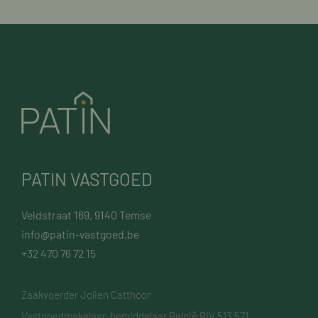
PATIN VASTGOED
Veldstraat 169, 9140 Temse
info@patin-vastgoed.be
+32 470 76 72 15
Zaakvoerder Jolien Catthoor
Vastgoedmakelaar-bemiddelaar België BIV 513 571