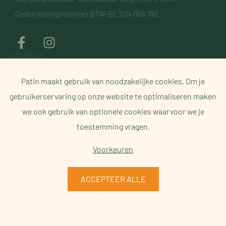
Ondernemingsnummer BTW-BE 1014.059.180
Onderworpen aan de deontologische code BIV
Patin maakt gebruik van noodzakelijke cookies. Om je
Toezichthoudende autoriteit: Beroepsinstituut van
Vastgoedmakelaars, Luxemburgstraat 16 B te 1000 Brussel
gebruikerservaring op onze website te optimaliseren maken
Onderworpen aan de
deontologische code van het BIV
- Lid BIV -
we ook gebruik van optionele cookies waarvoor we je
Lid CIB
toestemming vragen.
PATIN BV BE 1014.059.180
Voorkeuren
BA en borgstelling via NV AXA Belgium (polisnr. 730.390.160)
ACCEPTEER ALLE
Website door Two Impress